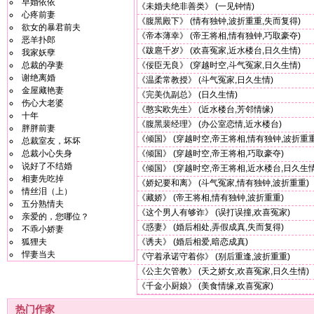
早婚依依
《未婚夫绝非善类》
(一见钟情)
心疼前妻
《腹黑殿下》
(情有独钟,波折重重,失而复得)
欲女的暴君前夫
《帝本薄幸》
(帝王将相,情有独钟,巧取豪夺)
恶羊扑郎
《跋扈千岁》
(欢喜冤家,近水楼台,日久生情)
我家妖孽
总裁的孕妻
《佞臣无良》
(穿越时空,斗气冤家,日久生情)
谢绝离婚
《温柔常教授》
(斗气冤家,日久生情)
金屋藏艳妻
《完美仇副总》
(日久生情)
伤心大老婆
《憨实欧先生》
(近水楼台,芳邻情缘)
十年
《腹黑裴经理》
(办公室恋情,近水楼台)
胖胖前妻
《倾国》
(穿越时空,帝王将相,情有独钟,波折重重
总裁室友，坏坏
总裁小心失身
《倾国》
(穿越时空,帝王将相,巧取豪夺)
说好了不结婚
《倾国》
(穿越时空,帝王将相,近水楼台,日久生情
相妻先吃掉
《娇妃要和离》
(斗气冤家,情有独钟,波折重重)
情丝泪（上）
《藏娇》
(帝王将相,情有独钟,波折重重)
五分熟情夫
《这个男人有够诈》
(误打误撞,欢喜冤家)
亲爱的，您哪位？
《惑妻》
(婚后相处,弄假成真,失而复得)
不乖小娇妻
狐狸夫
《诱夫》
(婚后相爱,暗恋成真)
悍妻当夫
《守着承诺守着你》
(别后重逢,波折重重)
《公主欠管教》
(天之娇女,欢喜冤家,日久生情)
《千金小厨娘》
(美食情缘,欢喜冤家)
热门作家