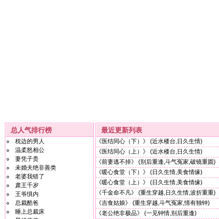
痛”毛病又犯了；而且她累了，真的好累，所以
实还真不是人干的！她可不可以—
她选择离开。 可他却像是突然顿悟般，居然完
氏诅咒！她回不去了……她再回
全变了一个人似的， 她该再给他一个机会，还
是不该……
总人气排行榜
最近更新列表
枕边的男人
《医结同心（下）》
(近水楼台,日久生情)
温柔怒相公
《医结同心（上）》
(近水楼台,日久生情)
妻凭子贵
《前妻逃不掉》
(别后重逢,斗气冤家,破镜重圆)
未婚夫绝非善类
《暖心食堂（下）》
(日久生情,美食情缘)
老婆我错了
《暖心食堂（上）》
(日久生情,美食情缘)
肃王千岁
《千金命不凡》
(重生穿越,日久生情,波折重重)
王爷惧内
总裁酷爸
《吉食姑娘》
(重生穿越,斗气冤家,情有独钟)
睡上总裁床
《老公绝非极品》
(一见钟情,别后重逢)