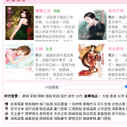
饕餮之后
再也不乖
明星
简介：
话说君子报仇三年
简介：
她是
不晚，小人报仇一天到
柔又乖巧，
晚， 那天子报仇──肯定是
有弟妹， 
别人的孩子死不完！ 身为
个最可以打
御膳房前总管的孙女，柳
其实不然，
惜惜真的很哀怨， 为什么
比一个还不
要放著肚皮饱饱、脑袋空空的米虫日子不过……
时， 身为章家老三的她，竟成了
心缘
有女舜华
古灵
赖的支柱！ 这到底是好是坏？圣
简介：
她真的很不愿意离
简介：
一报
说，她有个圣母属性， 一家子兄
开，但她不能不离开，这
这、这……
她的圣母属性， 毫无愧疚地过著
是迫不得已的── 是因为他
咒！ 她好
地厚的富家子生活； 亲朋好友因
不爱她吗？不，他爱她，
的大家闺秀
性， 恣意而畅快地予取予求，全
她很清楚； 那是因为他变
衰败的金商
何物！ 啊，原来，是她惯坏了他
心了吗？不，世上专一的
是一世多病
没有重来这回事， 谁知道，在她
男人并不多，她的丈夫正好是其中之一； 或是
闺秀。 但，她一生良善，待人客
年的生命后， 她竟……重回十七
小说搜索：
因为他不是个好男人？不，他是个真正的好男
做过坏事、也从没害过人， 虽絮
啊，好个天真烂漫的青春年华， 
人，想挑出缺点都不容易。 这也不是，那也不
她这代绝后，可也该给她个好死
这一回呢？ 也许，她可以……不
时代背景：
唐朝
宋朝
明朝
清朝
民国
现代
架空
古代
故事地点：
大陆
香港
台湾
是，究竟是为什么呢？ 认真说来，问题并不在
人喊打呀。 她一点也不想要变成
美”……
他身上，而是在她身上── 因为她不爱他吗？
虽说她现在真的很壮……比北瑭
情
欢喜冤家
情有独钟
候门似海
别后重逢
一见钟情
青梅竹马
日久生情
古色古香
不，她爱他，在分别前的一刻，她终于确定她最
壮！ 可这样顶著一张绝美容颜，
节
苦尽甘来
误打误撞
暗恋成真
豪门世家
江湖恩怨
弄假成真
公司恋情
清新隽永
爱的人就是他； 那是因为她变心了吗？不，她
而后快啊！ 走在大街上，有人拿
分
天之娇子
黑帮情仇
患得患失
天作之和
因祸得福
协议买卖
家族恩怨
浪子回头
并没有变心，她最爱的始终是他。 这也不是，
床上，家乐集体谋害她…… 哇哇
类
假凤虚凰
破案悬疑
阴错阳差
强取豪夺
爱恨交织
魂驰梦移
豪门恩怨
那也不是，到底是为什么呢？ 因为……她的“心
子教她怎么过呀！ 原来名门富户