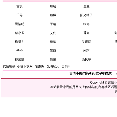
古灵
席绢
金萱
千寻
黎孅
阳光晴子
黑洁明
于晴
绿光
蔡小雀
艾佟
香弥
浅
梅贝儿
馥梅
艾蜜莉
子澄
湛露
米琪
楼采凝
简薰
绿风筝
友情链接:
小说下载网
笔趣阁
光明纪元
言情4
言情小说作家列表(按字母排序)：
Copyright ©
言情
本站收录小说的是网友上传!本站的所有社区话
执