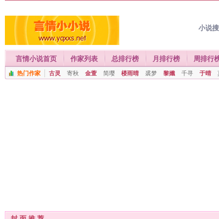
小说
言情小说首页
作家列表
总排行榜
月排行榜
周排行
热门作家
古灵
寄秋
金萱
简璎
楼雨晴
裘梦
黎孅
千寻
于晴
封 面 推 荐