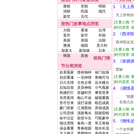
唐朝
宋朝
明朝
1. 《天上
清朝
民国
现代
天上所有的
架空
古代
[主要人物: 
按热门故事地点浏览
[时代背景: 现代
大陆
香港
台湾
2. 《西岸
某市
架空
外国
美国
英国
法国
西岸阳光充
澳洲
德国
意大利
[主要人物: 
加拿大
新加坡
日本
[时代背景: 现代
韩国
其他
按热门情
3. 《发烧
节分类浏览
暂缺
欢喜冤家
情有独钟
候门似海
[主要人物: 
别后重逢
一见钟情
青梅竹马
[时代背景: 现代
日久生情
古色古香
近水楼台
后知后觉
灵异神怪
斗气冤家
4. 《调情
死缠烂打
穿越时空
摩登世界
... 
失而复得
痴心不改
破镜重圆
在他几次
苦尽甘来
误打误撞
暗恋成真
豪门世家
江湖恩怨
弄假成真
[主要人物: 
公司恋情
清新隽永
阴差阳错
[时代背景: 现代
命中注定
前世今生
巧取豪夺
5. 《惆怅
报仇雪恨
春风一度
帝王将相
误会重重
青春校园
细水长流
一个女作家
天之娇子
黑帮情仇
患得患失