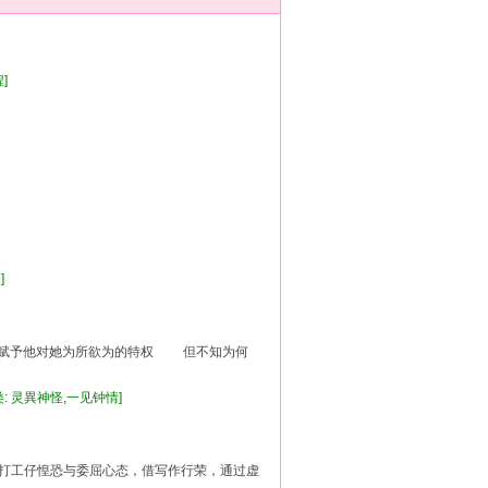
程]
]
怪]
可没赋予他对她为所欲为的特权 但不知为何
类: 灵異神怪,一见钟情]
的打工仔惶恐与委屈心态，借写作行荣，通过虚