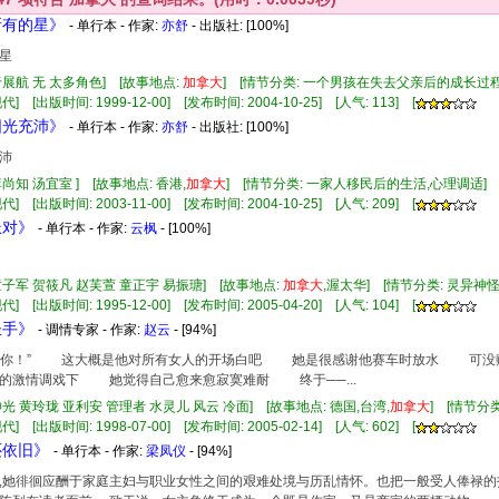
所有的星》
- 单行本 - 作家:
亦舒
- 出版社:
[100%]
星
于展航 无 太多角色] [故事地点:
加拿大
] [情节分类: 一个男孩在失去父亲后的成长过
] [出版时间: 1999-12-00] [发布时间: 2004-10-25] [人气: 113] [
阳光充沛》
- 单行本 - 作家:
亦舒
- 出版社:
[100%]
沛
李尚知 汤宜室 ] [故事地点: 香港,
加拿大
] [情节分类: 一家人移民后的生活,心理调适
] [出版时间: 2003-11-00] [发布时间: 2004-10-25] [人气: 209] [
派对》
- 单行本 - 作家:
云枫
- [100%]
童子军 贺筱凡 赵芙萱 童正宇 易振瑭] [故事地点:
加拿大
,渥太华] [情节分类: 灵异神
] [出版时间: 1995-12-00] [发布时间: 2005-04-20] [人气: 104] [
圣手》
- 调情专家 - 作家:
赵云
- [94%]
“我要你！” 这大概是他对所有女人的开场白吧 她是很感谢他赛车时放水 
的激情调戏下 她觉得自己愈来愈寂寞难耐 终于──...
神光 黄玲珑 亚利安 管理者 水灵儿 风云 冷面] [故事地点: 德国,台湾,
加拿大
] [情节分
] [出版时间: 1998-07-00] [发布时间: 2005-02-14] [人气: 602] [
还依旧》
- 单行本 - 作家:
梁凤仪
- [94%]
,她徘徊应酬于家庭主妇与职业女性之间的艰难处境与历乱情怀。也把一般受人俸禄