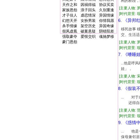
构的桥段，
天作之和
因祸得福
协议买卖
[主要人物: 
家族恩怨
浪子回头
久别重逢
[时代背景: 现代
才子佳人
虐恋情深
异国情缘
6. 《异邦
幻想天开
女扮男装
你情我愿
杀手情缘
架空历史
异国奇缘
移民故事 
假凤虚凰
破案悬疑
阴错阳差
交、生活适
强取豪夺
爱恨交织
魂驰梦移
豪门恩怨
[主要人物: 
[时代背景: 现代
7. 《嗜睡
...他
娃」， 拥
[主要人物: 
[时代背景: 现代
8. 《假
... 
还得自称
[主要人物: 
[时代背景: 现代
9. 《惑情
... 
保母兼邻居