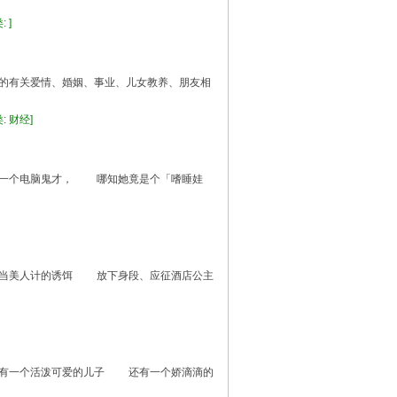
: ]
对的有关爱情、婚姻、事业、儿女教养、朋友相
类: 财经]
来一个电脑鬼才， 哪知她竟是个「嗜睡娃
充当美人计的诱饵 放下身段、应征酒店公主
他有一个活泼可爱的儿子 还有一个娇滴滴的