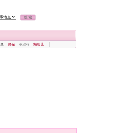
上薰
绿光
凌淑芬
梅贝儿