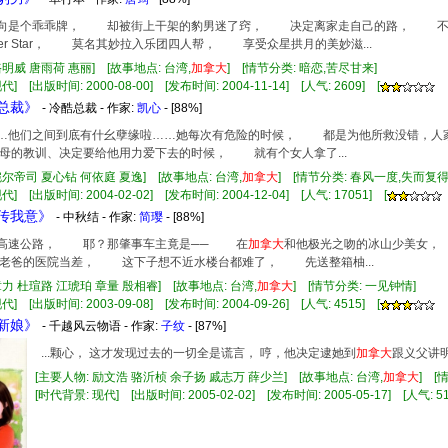
她一向是个乖乖牌， 却被街上干架的豹男迷了窍， 决定离家走自己的路， 
per Star， 莫名其妙拉入乐团四人帮， 享受众星拱月的美妙滋...
骆明威 唐雨荷 惠丽] [故事地点: 台湾,
加拿大
] [情节分类: 暗恋,苦尽甘来]
] [出版时间: 2000-08-00] [发布时间: 2004-11-14] [人气: 2609] [
情总裁》
- 冷酷总裁 - 作家:
凯心
- [88%]
……他们之间到底有什幺孽缘啦……她每次有危险的时候， 都是为他所救没错，人
母的教训、决定要给他用力爱下去的时候， 就有个女人拿了...
铠尔帝司 夏心钻 何依庭 夏逸] [故事地点: 台湾,
加拿大
] [情节分类: 春风一度,失而复
] [出版时间: 2004-02-02] [发布时间: 2004-12-04] [人气: 17051] [
柚传我意》
- 中秋结 - 作家:
简璎
- [88%]
落满高速公路， 耶？那肇事车主竟是── 在
加拿大
和他极光之吻的冰山少美女
老爸的医院当差， 这下子想不近水楼台都难了， 先送整箱柚...
章力 杜瑄路 江琥珀 章量 殷相睿] [故事地点: 台湾,
加拿大
] [情节分类: 一见钟情]
] [出版时间: 2003-09-08] [发布时间: 2004-09-26] [人气: 4515] [
盗新娘》
- 千越风云物语 - 作家:
子纹
- [87%]
...颗心， 这才发现过去的一切全是谎言， 哼，他决定逮她到
加拿大
跟义父讲明
[主要人物: 励文浩 骆沂桢 余子扬 戚志万 薛少兰] [故事地点: 台湾,
加拿大
] 
[时代背景: 现代] [出版时间: 2005-02-02] [发布时间: 2005-05-17] [人气: 51