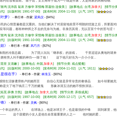
陈列在读者面前。 致于说，女主角终于成为一个既是作家，又是商家的两栖动物.
罗致鸿 沈沛昌 翁涛 方修华 宋惜梅 郭嘉怡 连俊美 ] [故事地点: 台湾,
加拿大
] [情节分类
] [出版时间: 1991-07-00] [发布时间: 2004-11-03] [人气: 197] [
红叶梦》
- 单行本 - 作家:
梁凤仪
- [94%]
移民的心情普遍都是沉重的。当他们解决了对居留地前景不明朗的忧疑之后，所要面
应等问题，都有种种挥之不去的无奈与为难。非身历其境，无以言宣个中的苦与涩！
罗致鸿 翁涛 沈沛昌 方修华 宋惜梅 郭嘉怡 连俊美 ] [故事地点: 台湾,
加拿大
] [情节分
] [出版时间: 1991-10-00] [发布时间: 2004-11-03] [人气: 240] [
娃娃》
- 单行本 - 作家:
风巧月
- [92%]
是呼风唤雨的冷面总裁， 为了陪人玩玩「继承权」的游戏， 千里迢迢从奧地利请
有旁人叫不醒的神功──除了他！ 这下他只好沦为一介小小女...
宋晃世 文清嫩 ] [故事地点: 外国,
加拿大
] [情节分类: 戏点鸳鸯]
] [出版时间: 2000-10-00] [发布时间: 2004-11-02] [人气: 1611] [
装不是很在乎》
- 单行本 - 作家:
林淮玉
- [90%]
对于感情生活惨遭滑铁卢的她而言 自信心无疑是异常珍贵的奢侈品 如今却要她
是欠了地下钱庄二千万的赌鬼 形象冰清玉洁的她不惜扮演说...
范拓芜 薛佛 方凯] [故事地点:
加拿大
,台湾] [情节分类: 弄假成真]
] [出版时间: 1997-10-00] [发布时间: 2005-12-17] [人气: 657] [
中锋》
- 单行本 - 作家:
灵枫
- [90%]
他是一个幸运的男人！ 在球场上，他是冰球王子，也是最强的中锋 回到家里，
—— 这个甜蜜的小女人是他生命里最重要的人之一 他对她的爱...