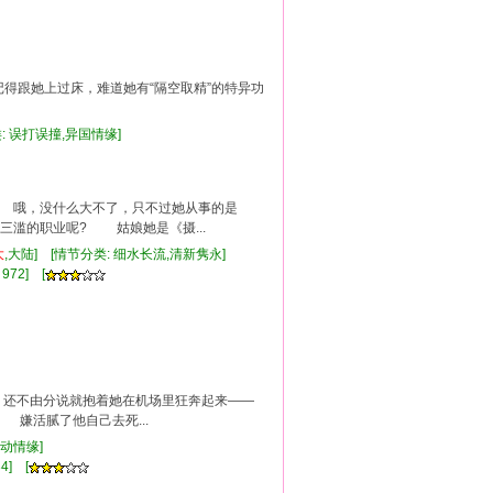
得跟她上过床，难道她有“隔空取精”的特异功
类: 误打误撞,异国情缘]
 哦，没什么大不了，只不过她从事的是
的职业呢? 姑娘她是《摄...
大
,大陆] [情节分类: 细水长流,清新隽永]
972] [
 还不由分说就抱着她在机场里狂奔起来——
活腻了他自己去死...
 运动情缘]
4] [