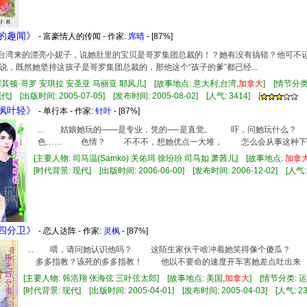
使的趣闻》
- 富豪情人的传闻 - 作家:
席晴
- [87%]
个台湾来的漂亮小妮子，说她肚里的宝贝是哥罗集团总裁的！？她有没有搞错？他可不记
说，既然她坚持这孩子是哥罗集团总裁的，那他这个“孩子的爹”都已经...
阿其顿·哥罗 安琪拉 安圣亚 马丽亚 耶风儿] [故事地点: 意大利,台湾,
加拿大
] [情节分
] [出版时间: 2005-07-05] [发布时间: 2005-08-02] [人气: 3414] [
上枫叶轻》
- 单行本 - 作家:
针叶
- [87%]
... 姑娘她玩的——是专业，凭的──是直觉。 吓，问她玩什么？
色…… 色情？ 不不不，想她优点一大堆， 怎么会从事这种下三滥
[主要人物: 司马温(Samko) 关佑珥 徐玢玢 司马如 萧茜儿] [故事地点:
加拿
[时代背景: 现代] [出版时间: 2006-06-00] [发布时间: 2006-12-02] [人气: 
光四分卫》
- 恋人达阵 - 作家:
灵枫
- [87%]
... 喂，请问她认识他吗？ 这陌生家伙干啥冲着她笑得像个傻瓜？
多多指教？该死的多多指教！ 他以不要命的速度开车害她差点吐出来 嫌
[主要人物: 韩浩翔 张海弦 三叶弦太郎] [故事地点: 美国,
加拿大
] [情节分类:
[时代背景: 现代] [出版时间: 2005-04-01] [发布时间: 2005-04-03] [人气: 23