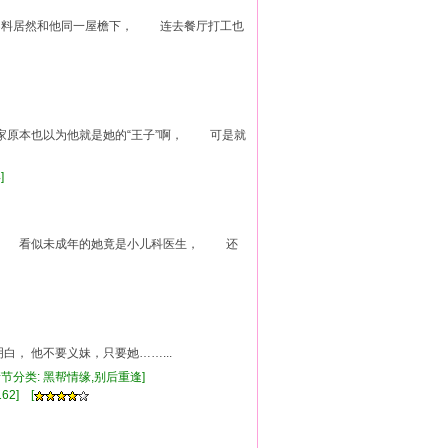
不料居然和他同一屋檐下， 连去餐厅打工也
家原本也以为他就是她的“王子”啊， 可是就
得]
， 看似未成年的她竟是小儿科医生， 还
白， 他不要义妹，只要她……...
[情节分类: 黑帮情缘,别后重逢]
62] [