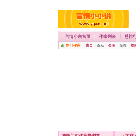
言情小说首页
作家列表
总排
热门作家
古灵
寄秋
金萱
简璎
楼
按热门时代背景浏览
- 大约有