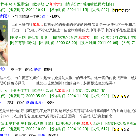
霍梓锋 琦琦 亚香堤] [故事地点:
加拿大
] [情节分类: 后知后觉,同病相怜]
] [出版时间: 2004-10-01] [发布时间: 2004-11-15] [人气: 557] [
撞情郎》
- 异国情缘 - 作家:
猫子
- [89%]
...她只身前往
加拿大
探视妈咪的表姐的婆婆的外甥 实则是一场变相的千里相亲
而出 下了飞机，不小心又撞上一位金绿瞳眸的大帅哥 将手中的可乐往他亚曼尼
[主要人物: 关·宙斯 莫莫 ] [故事地点: 台湾,
加拿大
] [情节分类: 误打误撞,千
[时代背景: 现代] [出版时间: 2000-03-00] [发布时间: 2011-05-09] [人气: 71
竹桃》
- 单行本 - 作家:
梁虹
- [89%]
两个外貌出色、内在聪慧的姐姐比起来，她是别人眼中的丑小鸭。这一真的内伤很严重。
阴暗的角落舔伤口……他的出现更加剧了她的自卑，从而恨透他的捉弄！...
齐开云 叶桃 斐文哲] [故事地点: 台湾,
加拿大
] [情节分类: 默默守护]
] [出版时间: 2000-05-00] [发布时间: 2004-11-03] [人气: 929] [
》
- 结缡 - 作家:
默婵(沐辰)
- [88%]
女人还是当秘书的好 彻底惹毛了她不打紧 这只沙猪竟还是“拿错行李箱事件”的主角 瞧
个[34C小姐]的花名 直把她气得胃穿孔送进医院 一个是对人没兴趣的恋...
封靖江 辛芥蓝 辛起耀 水泱奇 亚瑟] [故事地点: 外国,
加拿大
,台湾] [情节分类: 欢喜
] [出版时间: 2002-10-00] [发布时间: 2004-10-20] [人气: 617] [
恋豹男》
- 单行本 - 作家:
唐筠
- [88%]