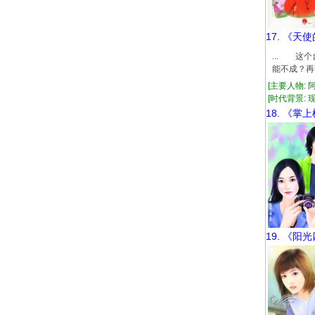
17. 《天
... 这
能不成？再
[主要人物: 
[时代背景: 现代
18. 《掌
19. 《阳