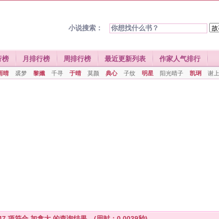
小说搜索：
行榜
月排行榜
周排行榜
最近更新列表
作家人气排行
雨晴
裘梦
黎孅
千寻
于晴
莫颜
典心
子纹
明星
阳光晴子
凯琍
谢
47
项符合
加拿大
的查询结果。(用时：0.0039秒)