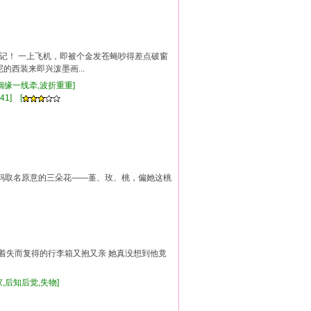
记！ 一上飞机，即被个金发苍蝇吵得差点破窗
的西装来即兴泼墨画...
里姻缘一线牵,波折重重]
41] [
爸妈取名原意的三朵花——堇、玫、桃，偏她这桃
他抱着失而复得的行李箱又抱又亲 她真没想到他竟
冤家,后知后觉,失物]