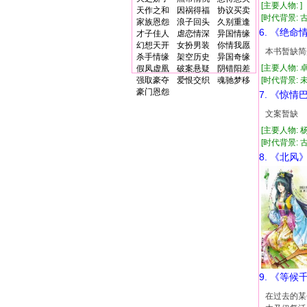
[主要人物: 
天作之和
因祸得福
协议买卖
[时代背景: 古
家族恩怨
浪子回头
久别重逢
6. 《绝命
才子佳人
虐恋情深
异国情缘
幻想天开
女扮男装
你情我愿
本书暂缺简
杀手情缘
架空历史
异国奇缘
[主要人物: 
假凤虚凰
破案悬疑
阴错阳差
强取豪夺
爱恨交织
魂驰梦移
[时代背景: 未
豪门恩怨
7. 《惊情
文案暂缺
[主要人物: 
[时代背景: 古代
8. 《北风
9. 《等候
在过去的某