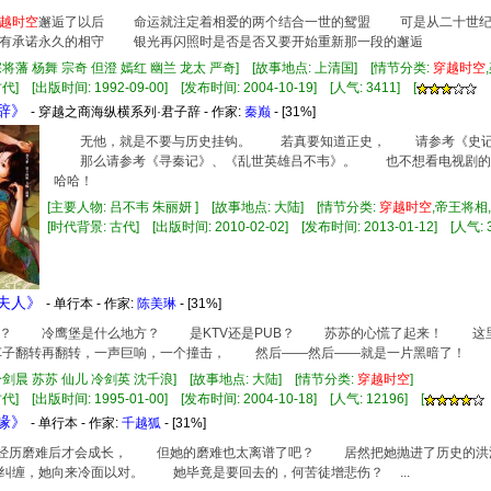
越
时空
邂逅了以后 命运就注定着相爱的两个结合一世的鸳盟 可是从二十世
没有承诺永久的相守 银光再闪照时是否是否又要开始重新那一段的邂逅
宗将藩 杨舞 宗奇 但澄 嫣红 幽兰 龙太 严奇] [故事地点: 上清国] [情节分类:
穿越
时空
] [出版时间: 1992-09-00] [发布时间: 2004-10-19] [人气: 3411] [
子辞》
- 穿越之商海纵横系列·君子辞 - 作家:
秦巅
- [31%]
无他，就是不要与历史挂钩。 若真要知道正史， 请参考《史记
那么请参考《寻秦记》、《乱世英雄吕不韦》。 也不想看电视剧
哈哈！
[主要人物: 吕不韦 朱丽妍 ] [故事地点: 大陆] [情节分类:
穿越
时空
,帝王将相
[时代背景: 古代] [出版时间: 2010-02-02] [发布时间: 2013-01-12] [人气: 3
寨夫人》
- 单行本 - 作家:
陈美琳
- [31%]
 冷鹰堡是什么地方？ 是KTV还是PUB？ 苏苏的心慌了起来！ 这里的
子翻转再翻转，一声巨响，一个撞击， 然后——然后——就是一片黑暗了！
冷剑晨 苏苏 仙儿 冷剑英 沈千浪] [故事地点: 大陆] [情节分类:
穿越
时空
]
] [出版时间: 1995-01-00] [发布时间: 2004-10-18] [人气: 12196] [
鹤缘》
- 单行本 - 作家:
千越狐
- [31%]
虽说经历磨难后才会成长， 但她的磨难也太离谱了吧？ 居然把她抛进了历史
缠，她向来冷面以对。 她毕竟是要回去的，何苦徒增悲伤？ ...