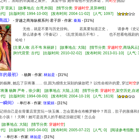
之时， 黑暗的羽翼随之展开。 “真爱不假”她带着他不变的承诺， 向
时空
挑战!
仇宇 雷岚 ] [故事地点: 台湾,外国] [情节分类:
穿越
时空
,灵异神怪]
] [出版时间: 1994-10-00] [发布时间: 2004-11-02] [人气: 1097] [
郸商战》
- 穿越之商海纵横系列·君子辞 - 作家:
秦巅
- [31%]
无他，就是不要与历史挂钩。 若真要知道正史， 请参考《史记
那么请参考《寻秦记》、《乱世英雄吕不韦》。 也不想看电视剧
哈哈！
[主要人物: 吕不韦 朱丽妍 ] [故事地点: 大陆] [情节分类:
穿越
时空
,商场风
[时代背景: 古代] [出版时间: 2010-02-02] [发布时间: 2013-01-10] [人气: 3
千年的最初》
- 杨舞 - 作家:
林如是
- [31%]
的杨舞, 她忘了宗将藩…… 但,因为感情太深刻的缘故吧？ 以性命相许的爱, 穿过
时空
宗将藩 杨舞 严奇，徐少康] [故事地点: 大陆,上清] [情节分类:
穿越
时空
,架空历史,自
] [出版时间: 1994-08-00] [发布时间: 2004-10-19] [人气: 1619] [
绵一瞬间》
- 单行本 - 作家:
张紫娟
- [31%]
得自己是在骨董店里赏玩一块玉佩，怎会置身在布帷罗幔中？而且，肚子的胀痛和身
生小孩！！天啊！她可是连男人的手都还没碰过呢！怎么会
] [故事地点: 大陆] [情节分类:
穿越
时空
]
代] [出版时间: 1995-04-00] [发布时间: 2005-07-22] [人气: 0] [阅读参考指数: 
》
- 单行本 - 作家:
林如是
- [31%]