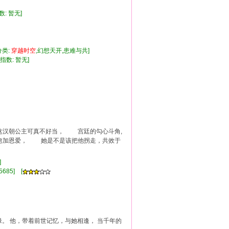
数: 暂无]
分类:
穿越
时空
,幻想天开,患难与共]
考指数: 暂无]
汉朝公主可真不好当， 宫廷的勾心斗角,
加恩爱， 她是不是该把他拐走，共效于
钟]
5685] [
缘。 他，带着前世记忆，与她相逢， 当千年的