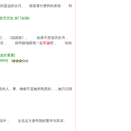
纪到遥远的古代 错落著什麽样的差错 时
,架空历史,候门似海]
》、《战国策》。 如果不想读历史书，
的话， 就华丽地跟我一起
穿越
吧， 哇哈
,波折重重]
664] [
人、事、物都不是她所熟悉的……她只记得
的洪流中， 去见证大唐帝国的繁华与富庶。