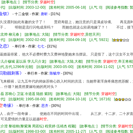
 [故事地点: ] [情节分类:
穿越
时空
]
代] [出版时间: 2003-12-00] [发布时间: 2005-06-18] [人气: 0] [阅读参考指数: 
金金钗》
- 十二金钗 - 作家:
唐昕
- [31%]
没遇到如此有趣的女子了！ 贾府寿筵上，她注意的只是满桌珍倄, 再见面时
点子， 明朝是流行闪电成亲吗？ 而她也就这么轻易地嫁了？！ 不过，接
姚玄烨 柳元春 ] [故事地点: 大陆] [情节分类:
穿越
时空
,异想天开]
] [出版时间: 2002-02-00] [发布时间: 2004-09-19] [人气: 5921] [
湖之恋》
- 单行本 - 作家:
七七
- [31%]
逼婚逼得紧， 他大不必费时费力又费神地娶她来当摆设。 只是怪了，这个汉女不太
孛儿介穆城 蓝以辰 孛儿只介龙] [故事地点: 大陆,大都] [情节分类:
穿越
时空
,帝王将
代,古代,1296年元朝] [出版时间: 2003-05-00] [发布时间: 2004-11-02] [人气: 577
柔贝勒靓刺客》
- 单行本 - 作家:
陈毓华
- [30%]
飞来横祸，让九五年代的帅妹苏映心跌入时间的洪流； 当她带著浑身疼痛悠然苏醒
… 什堋？她竟然要嫁给她的死对头？
佟磊 苏映心 卫寇 冷逍遥 陆皓 紫鹃] [故事地点: 大陆] [情节分类:
穿越
时空
]
] [出版时间: 1995-08-00] [发布时间: 2004-10-18] [人气: 16716] [
空
奇缘》
- 单行本 - 作家:
思齐
- [30%]
，由于一段奇缘， 使她在不同的时间中出现， 从三岁、十二岁、二十岁直
可见爱情的力量足以超越
时空
。
左介澄 黎祖映(黎紫漪 周若纭) 程奕婷 伍靖杰 程颖] [故事地点: ] [情节分类:
穿越
时空
代] [出版时间: 1998-03-00] [发布时间: 2005-11-27] [人气: 0] [阅读参考指数: 