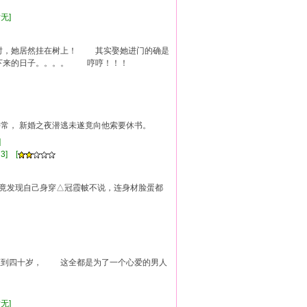
暂无]
，她居然挂在树上！ 其实娶她进门的确是
下来的日子。。。。 哼哼！！！
寻常， 新婚之夜潜逃未遂竟向他索要休书。
相]
3] [
，竟发现自己身穿△冠霞帔不说，连身材脸蛋都
到四十岁， 这全都是为了一个心爱的男人
]
暂无]