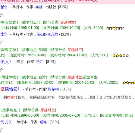
夕拾》
- 单行本 - 作家:
亦舒
- 出版社:
[31%]
介
方中信 陆宜 ] [故事地点: ] [情节分类:
穿越
时空
]
[出版时间: 1995-01-00] [发布时间: 2004-10-25] [人气: 3405] [
博士》
- 单行本 - 作家:
玛莎雅·依凡尼
- [31%]
介
克雷顿 艾丽 ] [故事地点: 英国] [情节分类:
穿越
时空
]
] [出版时间: 1995-04-00] [发布时间: 2004-11-02] [人气: 931] [
爱美人》
- 帝京 - 作家:
易虹
- [31%]
介
焱 司徒缭绫 ] [故事地点: 台湾] [情节分类:
穿越
时空
,前世今生]
,古代] [出版时间: 1997-02-00] [发布时间: 2004-11-03] [人气: 3021] [
时空
谈错爱》
- 单行本 - 作家:
陈希桐
- [31%]
」的
时空
转换机， 竟阴错阳差的将一代妖姬清出历史， 现身于２０世纪的摩登都会，
．．．
 [故事地点: ] [情节分类:
穿越
时空
]
 [出版时间: 1996-05-00] [发布时间: 2005-07-10] [人气: 0] [阅读参考指数: 暂无]
唐时月》
- 单行本 - 作家:
褚珞
- [31%]
介