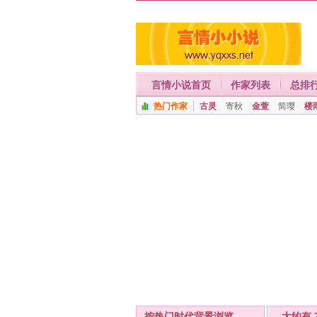
言情小说首页
作家列表
总排
热门作家
古灵
寄秋
金萱
简璎
楼
按热门时代背景浏览
- 大约有