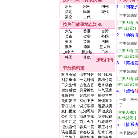
唐朝
宋朝
明朝
1. 《朝花
清朝
民国
现代
本书暂缺简
架空
古代
[主要人物: 
按热门故事地点浏览
[时代背景: ] 
大陆
香港
台湾
2. 《劫吻
某市
架空
外国
美国
英国
法国
本书暂缺简
澳洲
德国
意大利
[主要人物: 
加拿大
新加坡
日本
[时代背景: 现代
韩国
其他
按热门情
3. 《英雄
节分类浏览
本书暂缺简
欢喜冤家
情有独钟
候门似海
[主要人物: 
别后重逢
一见钟情
青梅竹马
[时代背景: 现代
日久生情
古色古香
近水楼台
后知后觉
灵异神怪
斗气冤家
4. 《踏错
死缠烂打
穿越时空
摩登世界
一部「两光
失而复得
痴心不改
破镜重圆
了．．．．
苦尽甘来
误打误撞
暗恋成真
豪门世家
江湖恩怨
弄假成真
[主要人物: ]
公司恋情
清新隽永
阴差阳错
[时代背景: ]
命中注定
前世今生
巧取豪夺
5. 《情系
报仇雪恨
春风一度
帝王将相
误会重重
青春校园
细水长流
本书暂缺简
天之娇子
黑帮情仇
患得患失