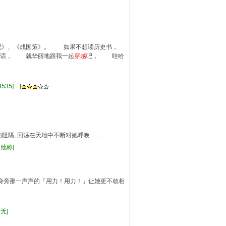
》、《战国策》。 如果不想读历史书，
的话， 就华丽地跟我一起
穿越
吧， 哇哈
云]
535] [
的阻隔, 回荡在天地中不断对她呼唤……
述他称]
旁那一声声的「用力！用力！」让她更不敢相
暂无]