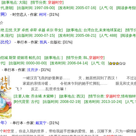
] [故事地点: 大陆] [情节分类:
穿越
时空
]
代,唐朝] [出版时间: 1997-09-00] [发布时间: 2005-07-16] [人气: 0] [阅读参考指
情网》
- 时空恋人 - 作家:
柯珂
- [31%]
介
卓绝 忘忧 天罗 卓然 卓荦 卓越 卓尔 帝女] [故事地点: 台湾台北,未来地球某处] [情节
来,现代] [出版时间: 2000-07-15] [发布时间: 2005-08-21] [人气: 488] [阅读参
巴比伦》
- 单行本 - 作家:
凯风
- 出版社:
[31%]
杨恺城 斯荣 碧姬塔 帕扎尔] [故事地点: ] [情节分类: BL,
穿越
时空
]
] [出版时间: 0000-00-00] [发布时间: 2006-04-14] [人气: 0] [
》
- 单行本 - 作家:
泫月汐
- [31%]
一睹汉宫飞燕的妙曼舞姿…… 天，她居然回到了西汉！ 不过这
家庭的亲情冷暖， 令初来乍到的她手忙脚乱…… 眼见和丈夫愈
飞？ 反正……乱世求生嘛！
[主要人物: 乔永晞 木紫蝉 ] [故事地点: 西汉] [情节分类:
穿越
时空
,情有独
[时代背景: 古代] [出版时间: 2008-02-19] [发布时间: 2013-10-24] [人气: 
千年》
- 单行本 - 作家:
戴芙宁
- [31%]
个
时空
里， 你走入我的世界， 带给我超乎想像的爱情。 她，沉睡下来，只为一瞬情