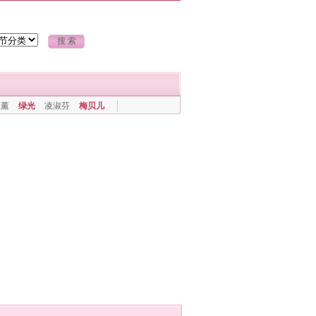
上薰
绿光
凌淑芬
梅贝儿