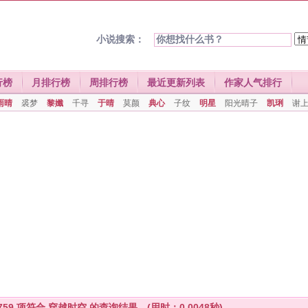
小说搜索：
行榜
月排行榜
周排行榜
最近更新列表
作家人气排行
雨晴
裘梦
黎孅
千寻
于晴
莫颜
典心
子纹
明星
阳光晴子
凯琍
谢
759
项符合
穿越时空
的查询结果。(用时：0.0048秒)