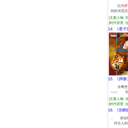
以为
穿
间的河流
[主要人物: 
[时代背景: 古代
14. 《君
15. 《押
冷鹰堡？
—— 车
[主要人物: 
[时代背景: 古代
16. 《别
... 
对古人的纠