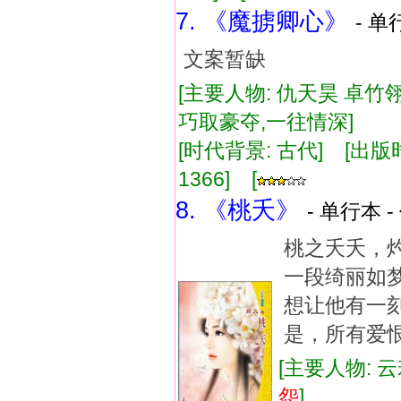
7. 《魔掳卿心》
- 单
文案暂缺
[主要人物: 仇天昊 卓竹翎
巧取豪夺,一往情深]
[时代背景: 古代] [出版时间:
1366] [
8. 《桃夭》
- 单行本 -
桃之夭夭，灼
一段绮丽如梦
想让他有一刻
是，所有爱
[主要人物: 云
怨
]