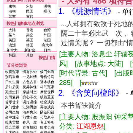
- 大约有
486
项符
唐朝
宋朝
明朝
1. 《桃源情话》
- 单
清朝
民国
现代
架空
古代
...人却拥有致敌于死地
按热门故事地点浏览
大陆
香港
台湾
隔二十年必比武一次， 
某市
架空
外国
美国
英国
法国
过情关呢？ 一切都由“情”
澳洲
德国
意大利
加拿大
新加坡
日本
[主要人物: 洛息尘 轩辕
韩国
其他
按热门情
风] [故事地点: 大陆] 
节分类浏览
[时代背景: 古代] [出版时间:
欢喜冤家
情有独钟
候门似海
别后重逢
一见钟情
青梅竹马
285] [
日久生情
古色古香
近水楼台
后知后觉
灵异神怪
斗气冤家
2. 《含笑问檀郎》
-
死缠烂打
穿越时空
摩登世界
失而复得
痴心不改
破镜重圆
苦尽甘来
误打误撞
暗恋成真
本书暂缺简介
豪门世家
江湖恩怨
弄假成真
公司恋情
清新隽永
阴差阳错
[主要人物: 殷振阳 钟采苹
命中注定
前世今生
巧取豪夺
报仇雪恨
春风一度
帝王将相
分类:
江湖
恩怨
]
误会重重
青春校园
细水长流
天之娇子
黑帮情仇
患得患失