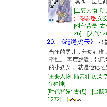
具也一层层卸
[主要人物: 明
江湖
恩怨
,女
[时代背景: 古代
26] [人气: 2
20. 《缱绻柔云》
- 
当年的柔儿，年幼娇稚，
牵挂。 再度邂逅，她已
的小妖女， 就是他记忆
[主要人物: 陆云轩 厉柔 
有独钟]
[时代背景: 古代] [出版时间:
1272] [