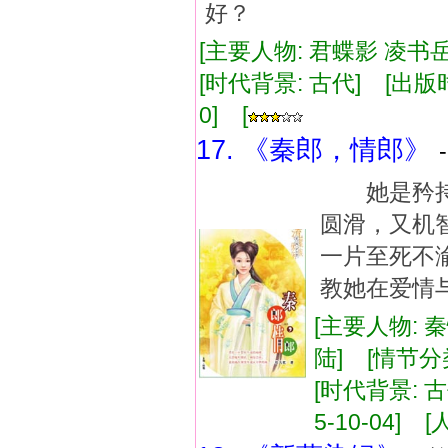
好？
[主要人物: 君蝶影 凌书岳 
[时代背景: 古代] [出版时间:
0] [
17. 《秦郎，情郎》
她是矜持
圆滑，又机
一片至死不
教她在爱情
[主要人物: 
陆] [情节分
[时代背景: 古
5-10-04] [