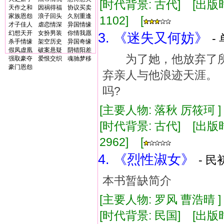
[时代背景: 古代] [出版时间:
天作之和
因祸得福
协议买卖
家族恩怨
浪子回头
久别重逢
1102] [
才子佳人
虐恋情深
异国情缘
幻想天开
女扮男装
你情我愿
3. 《迷失又何妨》
-
杀手情缘
架空历史
异国奇缘
假凤虚凰
破案悬疑
阴错阳差
为了她，他放弃了所
强取豪夺
爱恨交织
魂驰梦移
豪门恩怨
弃亲人与他浪迹天涯
吗?
[主要人物: 落秋 厉筱珂 
[时代背景: 古代] [出版时间:
2962] [
4. 《烈性淑女》
- 民
本书暂缺简介
[主要人物: 罗风 曹浩晴 
[时代背景: 民国] [出版时间: