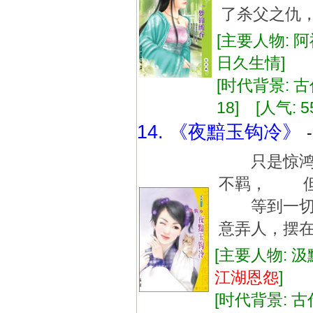
了杀父之仇
[主要人物: 阿
日久生情]
[时代背景: 古代
18] [人气: 5
14. 《夜黯玉钩冷》
只是惊鸿一
不羁， 但
等到一切真
意弄人，摆
[主要人物: 汲
江湖
恩怨
]
[时代背景: 古代