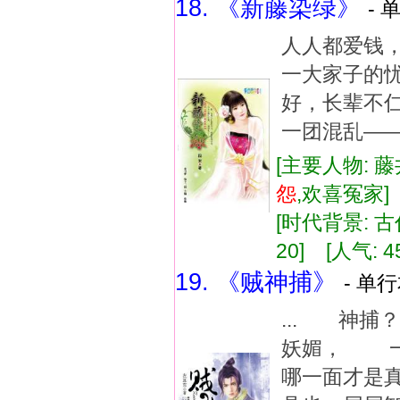
18. 《新藤染绿》
- 
人人都爱钱，
一大家子的
好，长辈不仁
一团混乱—
[主要人物: 藤
怨
,欢喜冤家
[时代背景: 古代
20] [人气: 4
19. 《贼神捕》
- 单行
... 神
妖媚， 
哪一面才是