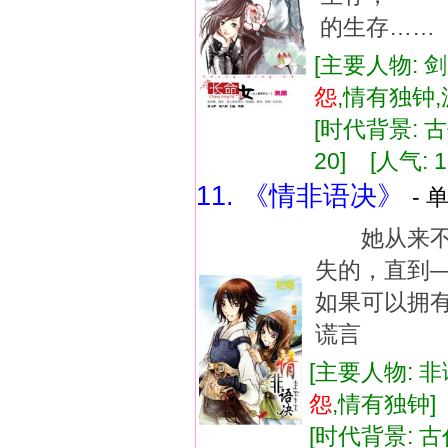
的生存……
[主要人物: 
怨
,情有独钟
[时代背景: 古代
20] [人气: 1
11. 《情非语决》
- 
她从来不怀
失的，直
如果可以拥
谎言
[主要人物: 非
怨
,情有独钟
[时代背景: 古代