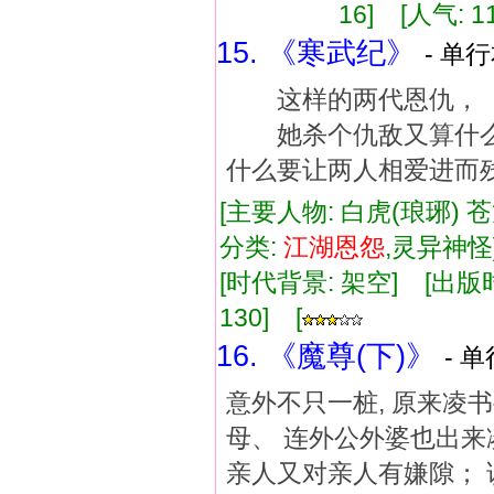
16] [人气: 1
15. 《寒武纪》
- 单行
这样的两代恩仇， 
她杀个仇敌又算什么
什么要让两人相爱进而
[主要人物: 白虎(琅琊) 
分类:
江湖
恩怨
,灵异神
[时代背景: 架空] [出版时间:
130] [
16. 《魔尊(下)》
- 单
意外不只一桩, 原来凌
母、 连外公外婆也出来
亲人又对亲人有嫌隙； 