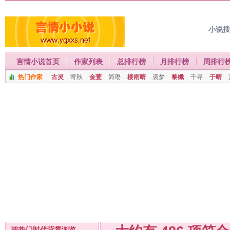
小说
言情小说首页
作家列表
总排行榜
月排行榜
周排行
热门作家
古灵
寄秋
金萱
简璎
楼雨晴
裘梦
黎孅
千寻
于晴
按热门时代背景浏览