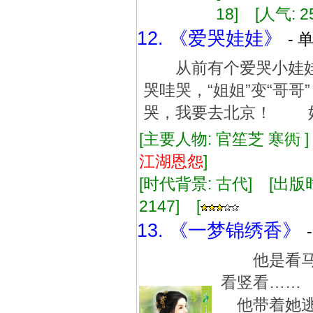
18] [人气: 2
12. 《爱哭娃娃》
- 
从前有个爱哭小娃娃
哭哇哭，“姐姐”变“哥
哭，我要去北京！ 好
[主要人物: 官笙芝 寒衖 
江湖
恩怨
]
[时代背景: 古代] [出版时间:
2147] [
13. 《一梦锦绣香》
他是看马
看竖看……
他带着她