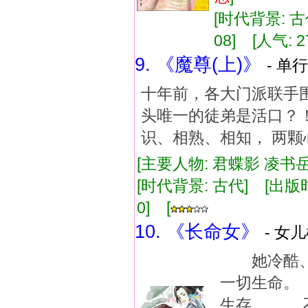
[时代背景: 古代
08] [人气: 2
9. 《魔尊(上)》
- 单行
十年前，各大门派联手围
头唯一的徒弟是活口？！
识、相熟、相知， 两
[主要人物: 君蝶影 凌书岳 
[时代背景: 古代] [出版时间:
0] [
10. 《长命女》
- 女儿
她冷酷、
一切生命。
生存， 不