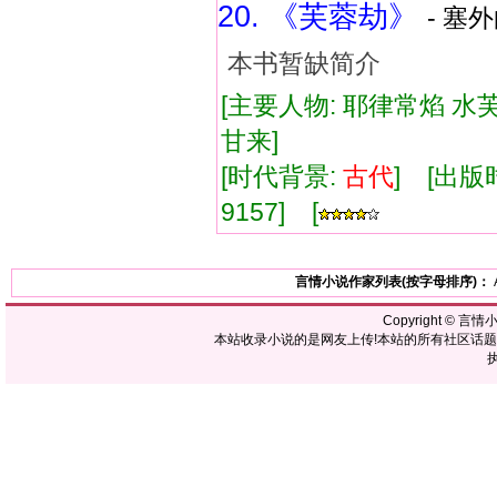
20. 《芙蓉劫》
- 塞外
本书暂缺简介
[主要人物: 耶律常焰 水芙
甘来]
[时代背景:
古代
] [出版时
9157] [
言情小说作家列表(按字母排序)：
Copyright ©
言情
本站收录小说的是网友上传!本站的所有社区话
执