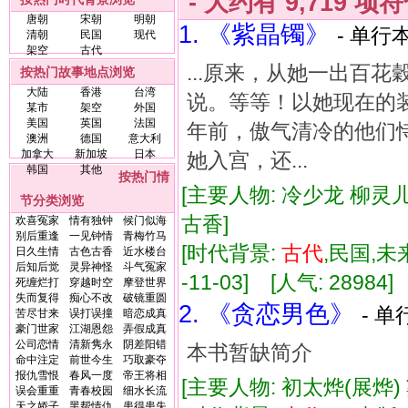
- 大约有
9,719
项符
唐朝
宋朝
明朝
1. 《紫晶镯》
- 单行本
清朝
民国
现代
架空
古代
...原来，从她一出百
按热门故事地点浏览
大陆
香港
台湾
说。等等！以她现在的
某市
架空
外国
美国
英国
法国
年前，傲气清冷的他们
澳洲
德国
意大利
加拿大
新加坡
日本
她入宫，还...
韩国
其他
按热门情
[主要人物: 冷少龙 柳灵儿
节分类浏览
古香]
欢喜冤家
情有独钟
候门似海
别后重逢
一见钟情
青梅竹马
[时代背景:
古代
,民国,未
日久生情
古色古香
近水楼台
后知后觉
灵异神怪
斗气冤家
-11-03] [人气: 28984]
死缠烂打
穿越时空
摩登世界
失而复得
痴心不改
破镜重圆
2. 《贪恋男色》
- 单
苦尽甘来
误打误撞
暗恋成真
豪门世家
江湖恩怨
弄假成真
公司恋情
清新隽永
阴差阳错
本书暂缺简介
命中注定
前世今生
巧取豪夺
报仇雪恨
春风一度
帝王将相
[主要人物: 初太烨(展烨)
误会重重
青春校园
细水长流
天之娇子
黑帮情仇
患得患失