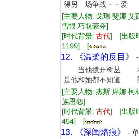
得另一场争战－－爱
[主要人物: 戈瑞 斐娜 艾
雪恨,巧取豪夺]
[时代背景:
古代
] [出版时
1199] [
12. 《温柔的反目》
当他拨开树丛 看
是他和她都不知道 部
[主要人物: 杰斯 席娜 柯
族恩怨]
[时代背景:
古代
] [出版时
454] [
13. 《深闺烙痕》
- 