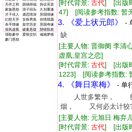
[时代背景:
古代
] [出版时
天作之和
因祸得福
协议买卖
家族恩怨
浪子回头
久别重逢
47] [阅读参考指数: 暂无
才子佳人
虐恋情深
异国情缘
幻想天开
女扮男装
你情我愿
3. 《爱上状元郎》
-
杀手情缘
架空历史
异国奇缘
假凤虚凰
破案悬疑
阴错阳差
缺
强取豪夺
爱恨交织
魂驰梦移
豪门恩怨
[主要人物: 晋御阌 李清心
虚凰,皇宫之恋]
[时代背景:
古代
] [出版时
1223] [阅读参考指数: 
4. 《舞日寒梅》
- 单
人世多繁华， 纵然
烟， 又何必太计较
[主要人物: 元旭日 梅弃儿
[时代背景:
古代
] [出版时