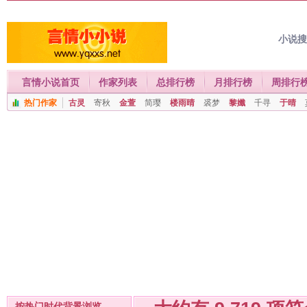
小说
言情小说首页
作家列表
总排行榜
月排行榜
周排行
热门作家
古灵
寄秋
金萱
简璎
楼雨晴
裘梦
黎孅
千寻
于晴
按热门时代背景浏览