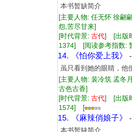
本书暂缺简介
[主要人物: 任无怀 徐翩翩
怨,苦尽甘来]
[时代背景:
古代
] [出版时
1374] [阅读参考指数: 
14. 《怕你爱上我》
虽只看到她的眼睛，他
[主要人物: 裴冷筑 孟冬月
古色古香]
[时代背景:
古代
] [出版时
1574] [
15. 《麻辣俏娘子》
本书暂缺简介