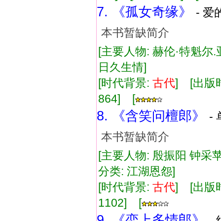
7. 《孤女奇缘》
- 爱
本书暂缺简介
[主要人物: 赫伦·特魁尔.
日久生情]
[时代背景:
古代
] [出版时
864] [
8. 《含笑问檀郎》
-
本书暂缺简介
[主要人物: 殷振阳 钟采苹
分类: 江湖恩怨]
[时代背景:
古代
] [出版时
1102] [
9. 《恋上多情郎》
-