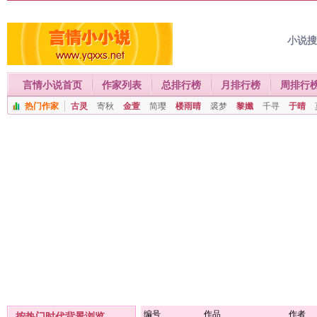
小说
言情小说首页
作家列表
总排行榜
月排行榜
周排行
热门作家
古灵
寄秋
金萱
简璎
楼雨晴
裘梦
黎孅
千寻
于晴
编号
作品
作者
按热门时代背景浏览