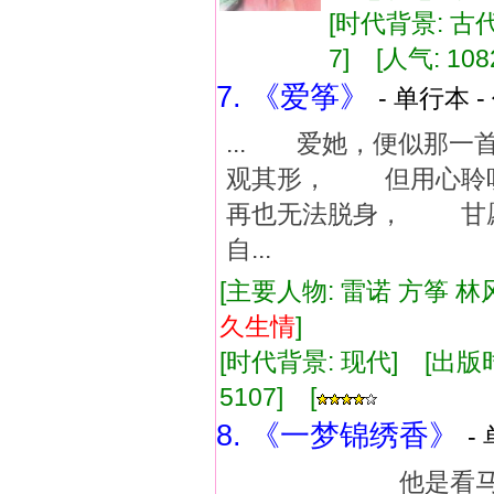
[时代背景: 古代]
7] [人气: 108
7. 《爱筝》
- 单行本 -
... 爱她，便似那
观其形， 但用心聆
再也无法脱身， 甘
自...
[主要人物: 雷诺 方筝 林
久
生情
]
[时代背景: 现代] [出版时间:
5107] [
8. 《一梦锦绣香》
-
他是看马