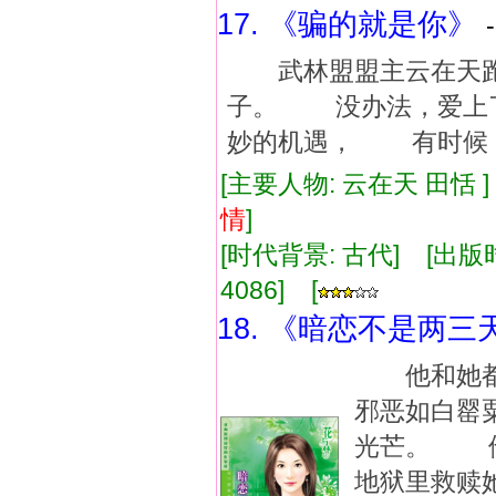
17. 《骗的就是你》
武林盟盟主云在天跑
子。 没办法，爱上
妙的机遇， 有时候，
[主要人物: 云在天 田恬 
情
]
[时代背景: 古代] [出版时间:
4086] [
18. 《暗恋不是两三
他和她都
邪恶如白罂
光芒。 
地狱里救赎