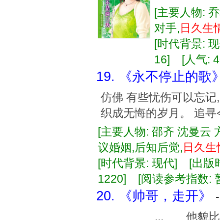
[主要人物: 
对手,
日久
生
[时代背景: 现代
16] [人气: 4
19. 《永不停止的歌
仿佛 有些忧伤可以忘记,
织成无悔的岁月。 追寻
[主要人物: 邵齐 沈曼云 
议婚姻,后知后觉,
日久
生
[时代背景: 现代] [出版时间:
1220] [阅读参考指数: 
20. 《帅哥，走开》
... 他