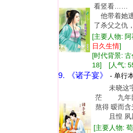
看竖看……
他带着她逃
了杀父之仇
[主要人物: 阿
日久
生情
]
[时代背景: 古代
18] [人气: 5
9. 《诸子宴》
- 单行本
未晓这宇宙
茫 九年韶
熬得 暧而
且惶 夙愿
[主要人物: 