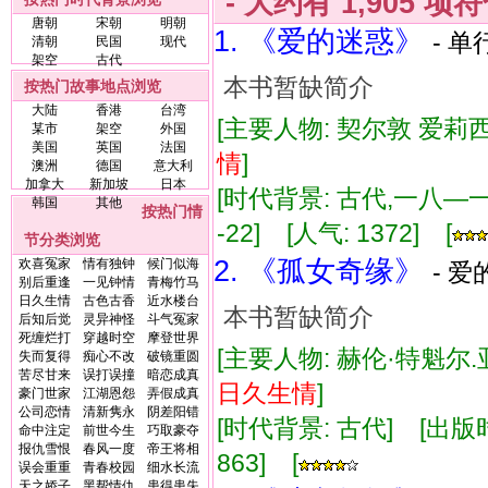
- 大约有
1,905
项符
唐朝
宋朝
明朝
1. 《爱的迷惑》
- 单
清朝
民国
现代
架空
古代
本书暂缺简介
按热门故事地点浏览
大陆
香港
台湾
[主要人物: 契尔敦 爱莉西
某市
架空
外国
美国
英国
法国
情
]
澳洲
德国
意大利
加拿大
新加坡
日本
[时代背景: 古代,一八—一年]
韩国
其他
按热门情
-22] [人气: 1372] [
节分类浏览
2. 《孤女奇缘》
欢喜冤家
情有独钟
候门似海
- 爱
别后重逢
一见钟情
青梅竹马
日久生情
古色古香
近水楼台
本书暂缺简介
后知后觉
灵异神怪
斗气冤家
死缠烂打
穿越时空
摩登世界
[主要人物: 赫伦·特魁尔.
失而复得
痴心不改
破镜重圆
苦尽甘来
误打误撞
暗恋成真
日久
生情
]
豪门世家
江湖恩怨
弄假成真
公司恋情
清新隽永
阴差阳错
[时代背景: 古代] [出版时间:
命中注定
前世今生
巧取豪夺
报仇雪恨
春风一度
帝王将相
863] [
误会重重
青春校园
细水长流
天之娇子
黑帮情仇
患得患失