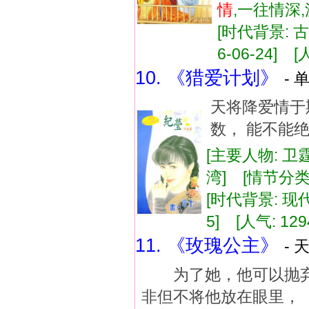
情
,一往情深
[时代背景: 古
6-06-24] [
10. 《猎爱计划》
- 
天将降爱情于
数， 能不能
[主要人物: 卫
湾] [情节分类
[时代背景: 现代]
5] [人气: 129
11. 《玫瑰公主》
- 
为了她，他可以抛弃
非但不将他放在眼里