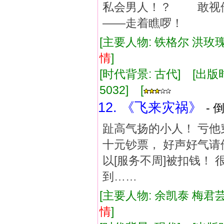
私会男人！？ 敢视
——走着瞧啰！
[主要人物: 铁格尔 洪玫瑰
情
]
[时代背景: 古代] [出版时间:
5032] [
12. 《飞来灾祸》
- 
趾高气扬的小人！ 亏
十元钞票， 好声好气
以[服务不周]被扣钱！
到……
[主要人物: 余凯泰 梅君芸
情
]