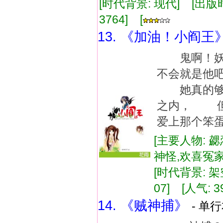
[时代背景: 现代] [出版时间:
3764] [
13. 《加油！小阎王
鬼啊！妖
不会就是他
她真的够
之内， 但
爱上那个笨
[主要人物: 勰
神怪,欢喜冤家
[时代背景: 架空
07] [人气: 3
14. 《贼神捕》
- 单行