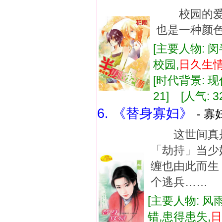
校园的爱
也是一种颜
[主要人物: 闵
校园,
日久
生
[时代背景: 现代
21] [人气: 3
6. 《替身寡妇》
- 寡
这世间真是
「劫持」当
缠也由此而
个逃兵……
[主要人物: 风
错,患得患失,
日