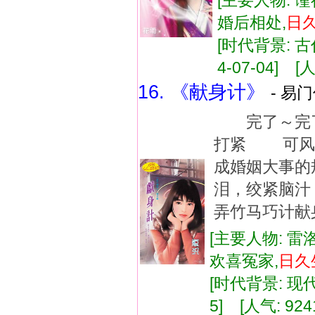
[主要人物: 谨
婚后相处,
日
[时代背景: 古代
4-07-04] [人
16. 《献身计》
- 易门
完了～完了
打紧 可风
成婚姻大事
泪，绞紧脑
弄竹马巧计献
[主要人物: 雷
欢喜冤家,
日久
[时代背景: 现代]
5] [人气: 924