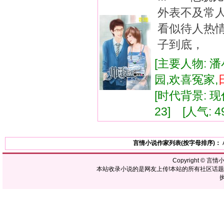
外表不及
看似待人热
子到底， 有
[主要人物: 潘
园,欢喜冤家,
[时代背景: 现代
23] [人气: 4
言情小说作家列表(按字母排序)：
Copyright ©
言情
本站收录小说的是网友上传!本站的所有社区话
执