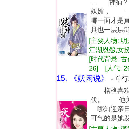
... 神
妖媚， 
哪一面才是
具也一层层卸
[主要人物: 明
江湖恩怨,女扮
[时代背景: 古代
26] [人气: 2
15. 《妖闲说》
- 单行
格格喜欢
伏。 他
哪知迎亲
可气的是她