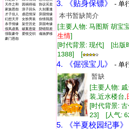
3. 《贴身保镖》
- 单
天作之和
因祸得福
协议买卖
家族恩怨
浪子回头
久别重逢
本书暂缺简介
才子佳人
虐恋情深
异国情缘
幻想天开
女扮男装
你情我愿
杀手情缘
架空历史
异国奇缘
[主要人物: 马图斯 胡宝宝
假凤虚凰
破案悬疑
阴错阳差
强取豪夺
爱恨交织
魂驰梦移
生情
]
豪门恩怨
[时代背景: 现代] [出版时间:
1388] [
4. 《倔强宝儿》
- 单
暂缺
[主要人物: 
装,近水楼台,
[时代背景: 古代
23] [人气: 6
5. 《半夏校园纪事》