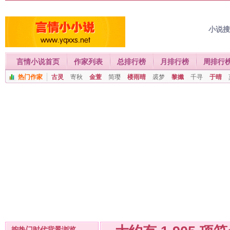
小说
言情小说首页
作家列表
总排行榜
月排行榜
周排行
热门作家
古灵
寄秋
金萱
简璎
楼雨晴
裘梦
黎孅
千寻
于晴
按热门时代背景浏览